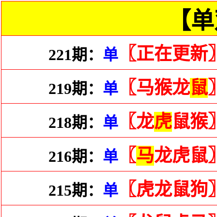
【单
〖正在更新
221期：
单
〖马猴龙
鼠
219期：
单
〖龙
虎
鼠猴
218期：
单
〖
马
龙虎鼠
216期：
单
〖虎龙鼠狗
215期：
单